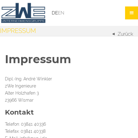
DE
EN
IMPRESSUM
Zurück
Impressum
Dipl.-Ing. André Winkler
zWe Ingenieure
Alter Holzhafen 3
23966 Wismar
Kontakt
Telefon: 03841 40336
Telefax: 03841 40338